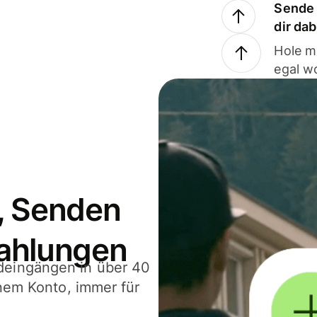
Sende 
dir da
Hole m
egal w
, Senden
ahlungen
deingängen in über 40
inem Konto, immer für