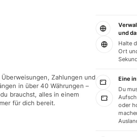
Verwal
und da
Halte 
Ort und
Sekund
i Überweisungen, Zahlungen und
Eine i
ängen in über 40 Währungen –
Du mus
 du brauchst, alles in einem
Aufsch
mer für dich bereit.
oder h
machen
Ausland