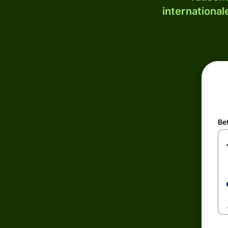
internationa
Be