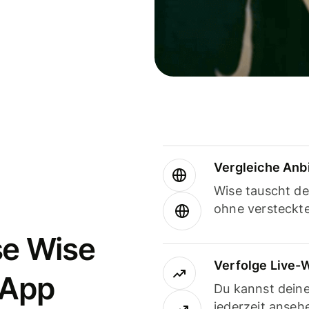
Vergleiche Anb
Wise tauscht d
ohne versteckt
se Wise
Verfolge Live-
-App
Du kannst dein
jederzeit anseh