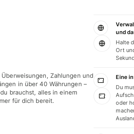
Verwal
und da
Halte 
Ort und
Sekund
i Überweisungen, Zahlungen und
Eine i
ängen in über 40 Währungen –
Du mus
 du brauchst, alles in einem
Aufsch
mer für dich bereit.
oder h
machen
Ausland