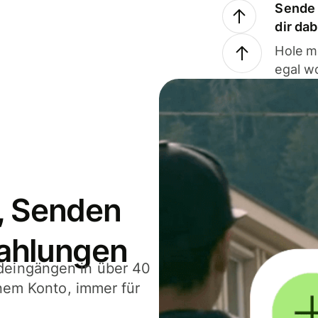
Sende 
dir da
Hole m
egal w
, Senden
ahlungen
deingängen in über 40
inem Konto, immer für