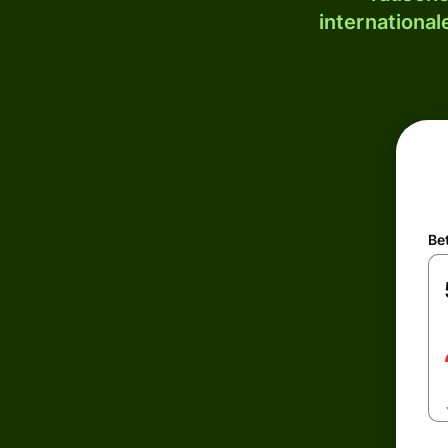
internationa
Be