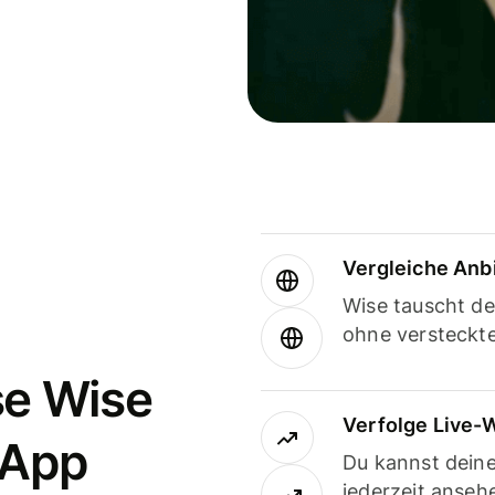
Vergleiche Anb
Wise tauscht d
ohne versteckt
se Wise
Verfolge Live-
-App
Du kannst dein
jederzeit anseh