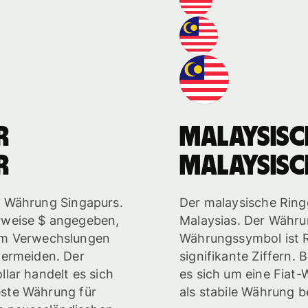
r
malaysisc
r
malaysisc
lle Währung Singapurs.
Der malaysische Ringgi
rweise $ angegeben,
Malaysias. Der Währu
um Verwechslungen
Währungssymbol ist 
vermeiden. Der
signifikante Ziffern.
lar handelt es sich
es sich um eine Fiat-
beste Währung für
als stabile Währung b