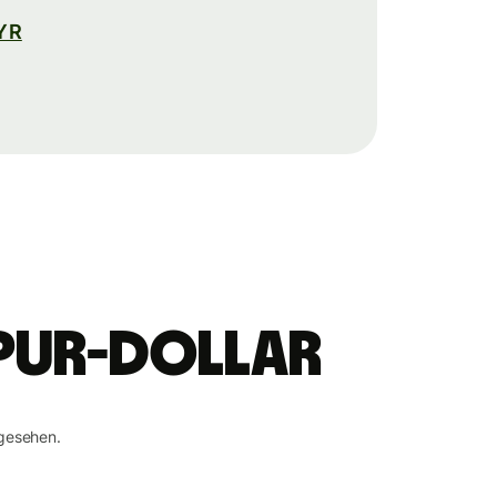
MYR
apur-Dollar
gesehen.