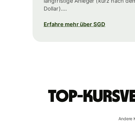
langfristige Anleger (kurz nach d
Dollar)....
Erfahre mehr über SGD
Top-Kursve
Andere 