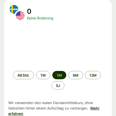
0
Keine Änderung
Zeitraum
48 Std.
1W
1M
6M
12M
5J
Wir verwenden den realen Devisenmittelkurs, ohne
Gebühren hinter einem Aufschlag zu verbergen.
Mehr
erfahren