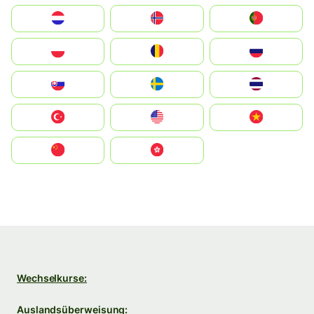
Nederland
Norge
Portugal
Polska
România
Россия
Slovensko
Ruoŧŧa
ไทย
Türkiye
United States
Vietnam
中国
中國香港特別行政區
Wechselkurse:
Auslandsüberweisung: