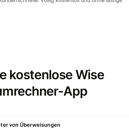
undenschnelle. Völlig kostenlos und ohne lästige
e kostenlose Wise
umrechner-App
eter von Überweisungen