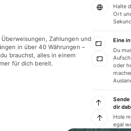
Halte 
Ort und
Sekund
i Überweisungen, Zahlungen und
Eine i
ängen in über 40 Währungen –
Du mus
 du brauchst, alles in einem
Aufsch
mer für dich bereit.
oder h
machen
Ausland
Sende 
dir da
Hole m
egal w