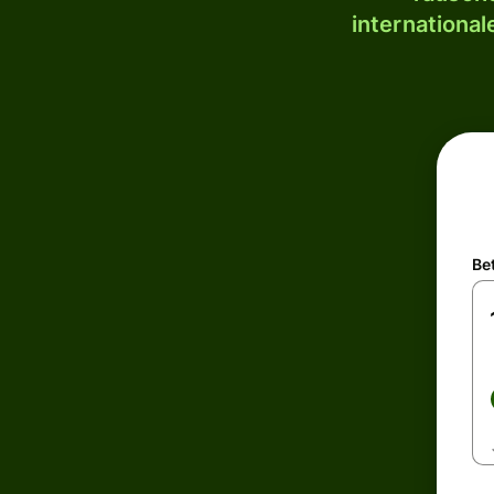
internationa
Be