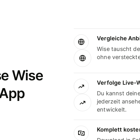
Vergleiche Anb
Wise tauscht d
ohne versteckt
se Wise
Verfolge Live-
-App
Du kannst dein
jederzeit anseh
entwickelt.
Komplett koste