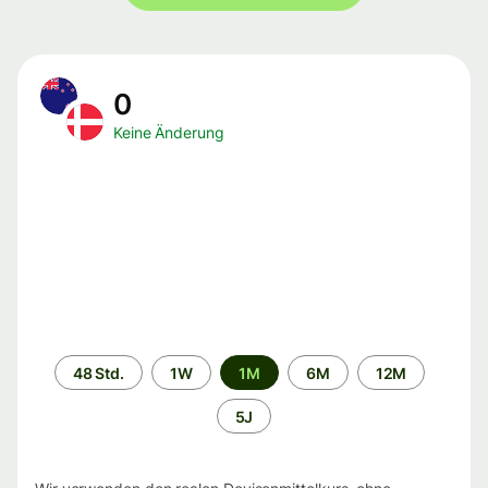
0
Keine Änderung
Zeitraum
48 Std.
1W
1M
6M
12M
5J