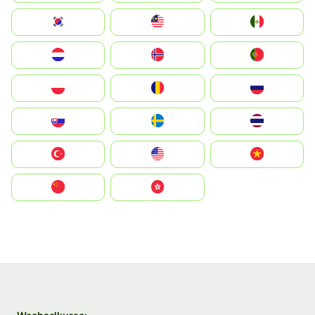
South Korea
Malay
Mexico
Nederland
Norge
Portugal
Polska
România
Россия
Slovensko
Ruoŧŧa
ไทย
Türkiye
United States
Vietnam
中国
中國香港特別行政區