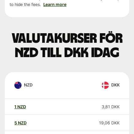
to hide the fees.
Learn more
Valutakurser för
NZD till DKK idag
NZD
DKK
1
NZD
3,81
DKK
5
NZD
19,06
DKK