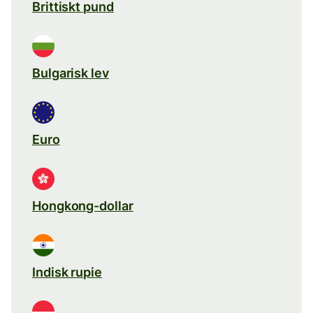
Brittiskt pund
Bulgarisk lev
Euro
Hongkong-dollar
Indisk rupie