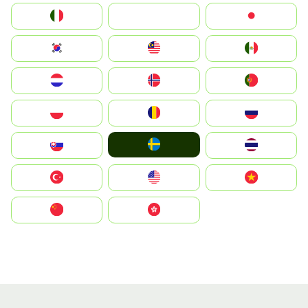
Italia
JA
Japan
South Korea
Malay
Mexico
Nederland
Norge
Portugal
Polska
România
Россия
Ruoŧŧa
Slovensko
ไทย
Türkiye
United States
Vietnam
中国
中國香港特別行政區