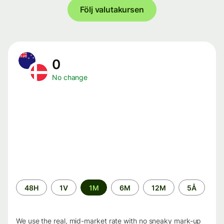
Följ valutakursen
0
No change
Time
48H
1V
1M
6M
12M
5Å
period
We use the real, mid-market rate with no sneaky mark-up