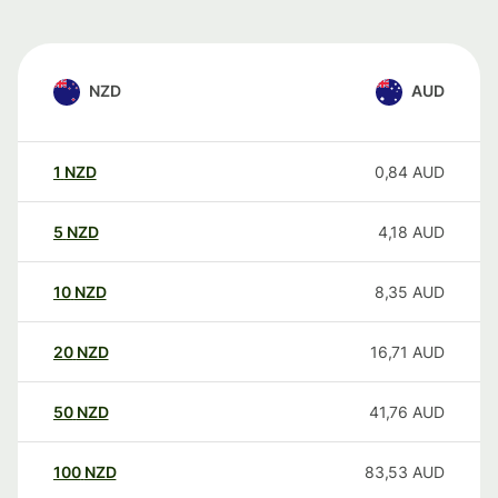
NZD
AUD
1
NZD
0,84
AUD
5
NZD
4,18
AUD
10
NZD
8,35
AUD
20
NZD
16,71
AUD
50
NZD
41,76
AUD
100
NZD
83,53
AUD