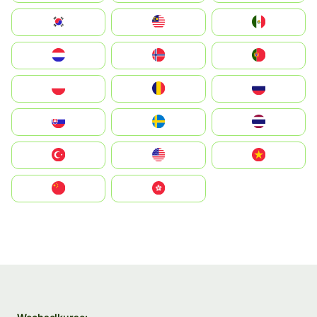
South Korea
Malay
Mexico
Nederland
Norge
Portugal
Polska
România
Россия
Slovensko
Ruoŧŧa
ไทย
Türkiye
United States
Vietnam
中国
中國香港特別行政區