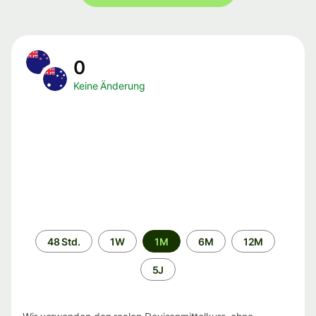
0
Keine Änderung
Zeitraum
48 Std.
1W
1M
6M
12M
5J