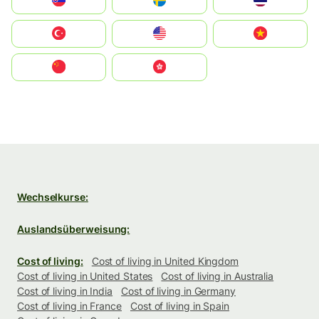
Slovensko
Ruoŧŧa
ไทย
Türkiye
United States
Vietnam
中国
中國香港特別行政區
Wechselkurse:
Auslandsüberweisung:
Cost of living:
Cost of living in United Kingdom
Cost of living in United States
Cost of living in Australia
Cost of living in India
Cost of living in Germany
Cost of living in France
Cost of living in Spain