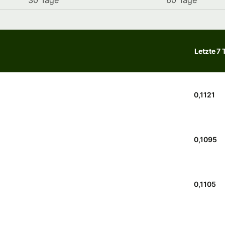
30 Tage
60 Tage
Letzte 7 
0,1121
0,1095
0,1105