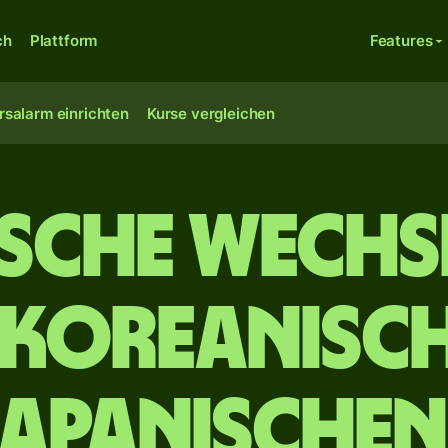
ch
Plattform
Features
rsalarm einrichten
Kurse vergleichen
ische Wechs
dkoreanisc
japanischen