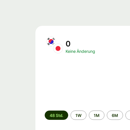
0
Keine Änderung
Zeitraum
48 Std.
1W
1M
6M