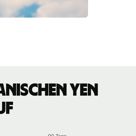
anischen Yen
uf