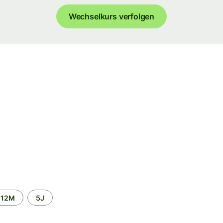
Wechselkurs verfolgen
12M
5J