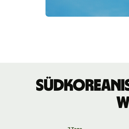
südkoreanis
W