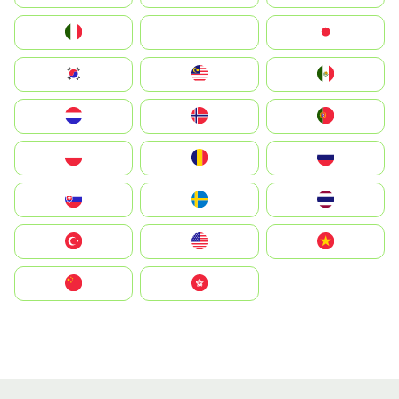
Italia
JA
Japan
South Korea
Malay
Mexico
Nederland
Norge
Portugal
Polska
România
Россия
Slovensko
Ruoŧŧa
ไทย
Türkiye
United States
Vietnam
中国
中國香港特別行政區