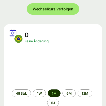
Wechselkurs verfolgen
0
Keine Änderung
Zeitraum
48 Std.
1W
1M
6M
12M
5J