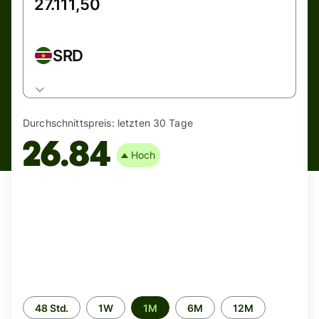
SRD
Durchschnittspreis:
letzten 30 Tage
26.84
Hoch
Zeitraum
48 Std.
1W
1M
6M
12M