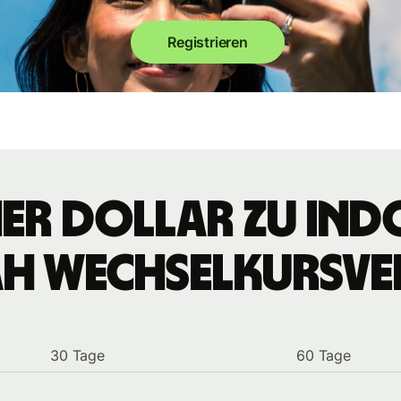
Registrieren
er Dollar zu ind
ah Wechselkursve
30 Tage
60 Tage