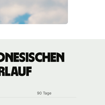
onesischen
rlauf
90 Tage