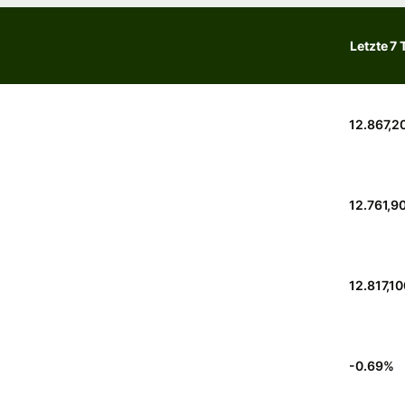
Letzte 7 
12.867,2
12.761,9
12.817,1
-0.69
%