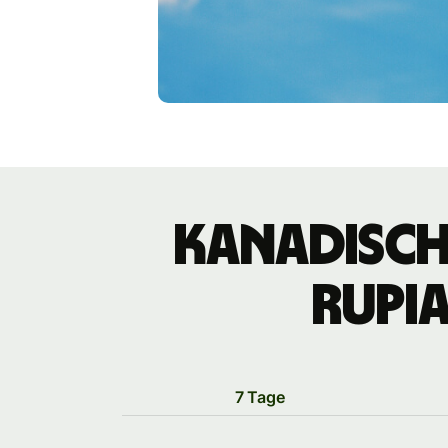
kanadisch
Rupi
7 Tage