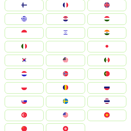
Suomi
France
United Kingdom
Greece
Hrvatska
Magyarország
Indonesia
Israel
India
Italia
JA
Japan
South Korea
Malay
Mexico
Nederland
Norge
Portugal
Polska
România
Россия
Slovensko
Ruoŧŧa
ไทย
Türkiye
United States
Vietnam
中国
中國香港特別行政區