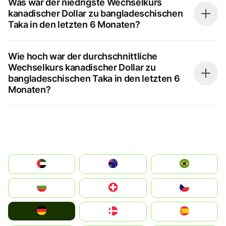
Was war der niedrigste Wechselkurs
kanadischer Dollar zu bangladeschischen
Taka in den letzten 6 Monaten?
Wie hoch war der durchschnittliche
Wechselkurs kanadischer Dollar zu
bangladeschischen Taka in den letzten 6
Monaten?
الإمارات العربية المتحدة
Australia
Brazil
България
Switzerland
Czechia
Deutschland
Denmark
España