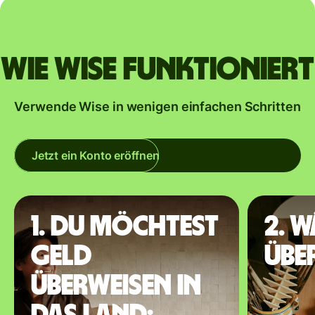
Wie Wise funktioniert
Verwende Wise in wenigen einfachen Schritten
Jetzt ein Konto eröffnen
1. Du möchtest
2. 
Geld
übe
überweisen in