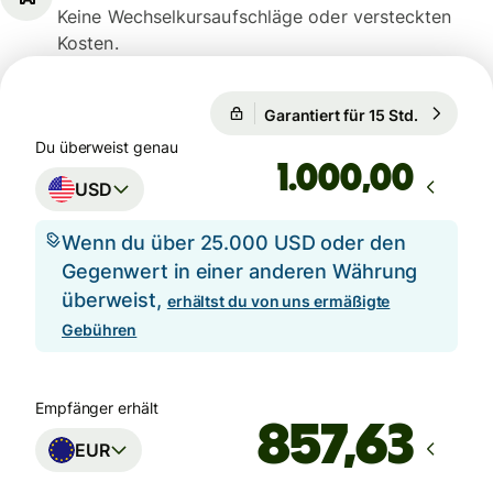
Keine Wechselkursaufschläge oder versteckten
Kosten.
1 USD = 0,8662 EUR
Garantiert für 15 Std.
1 USD = 
Garantiert für 15 Std.
Du überweist genau
,00
USD
Wenn du über 25.000 USD oder den
Gegenwert in einer anderen Währung
überweist,
erhältst du von uns ermäßigte
Gebühren
Empfänger erhält
EUR