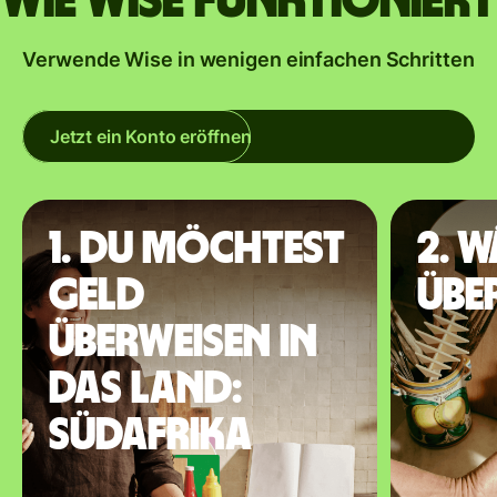
Wie Wise funktioniert
Verwende Wise in wenigen einfachen Schritten
Jetzt ein Konto eröffnen
1. Du möchtest
2. 
Geld
übe
überweisen in
das Land:
Südafrika