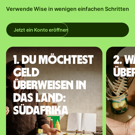
Verwende Wise in wenigen einfachen Schritten
Jetzt ein Konto eröffnen
1. Du möchtest
2. 
Geld
übe
überweisen in
das Land:
Südafrika