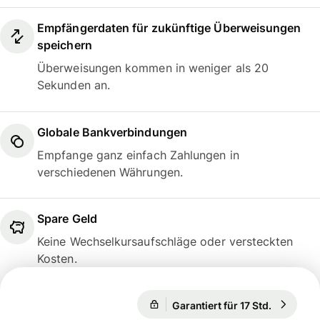
Empfängerdaten für zukünftige Überweisungen
speichern
Überweisungen kommen in weniger als 20
Sekunden an.
Globale Bankverbindungen
Empfange ganz einfach Zahlungen in
verschiedenen Währungen.
Spare Geld
Keine Wechselkursaufschläge oder versteckten
Kosten.
Garantiert für 17 Std.
1 USD = 0
Garantiert für 17 Std.