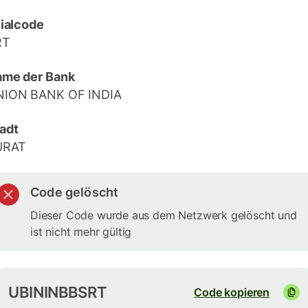
lialcode
RT
me der Bank
NION BANK OF INDIA
adt
URAT
Code gelöscht
Dieser Code wurde aus dem Netzwerk gelöscht und
ist nicht mehr gültig
UBININBBSRT
Code kopieren