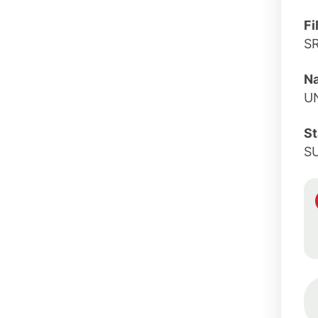
Fi
S
Na
U
St
S