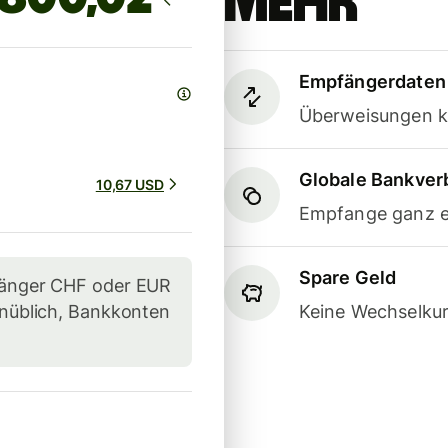
mehr
Empfängerdaten 
Überweisungen k
Globale Bankve
10,67 USD
Empfange ganz e
Spare Geld
pfänger CHF oder EUR
unüblich, Bankkonten
Keine Wechselkur