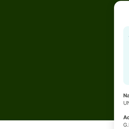
Na
U
Ad
G