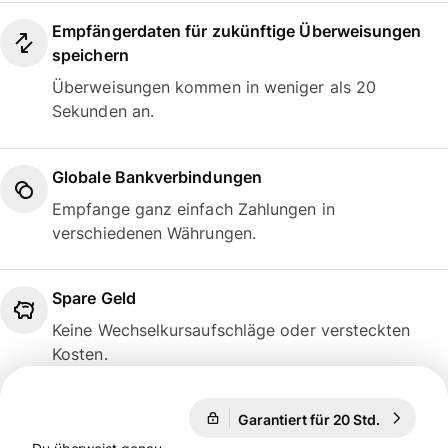
Empfängerdaten für zukünftige Überweisungen
speichern
Überweisungen kommen in weniger als 20
Sekunden an.
Globale Bankverbindungen
Empfange ganz einfach Zahlungen in
verschiedenen Währungen.
Spare Geld
Keine Wechselkursaufschläge oder versteckten
Kosten.
Garantiert für 20 Std.
1 USD = 
Garantiert für 20 Std.