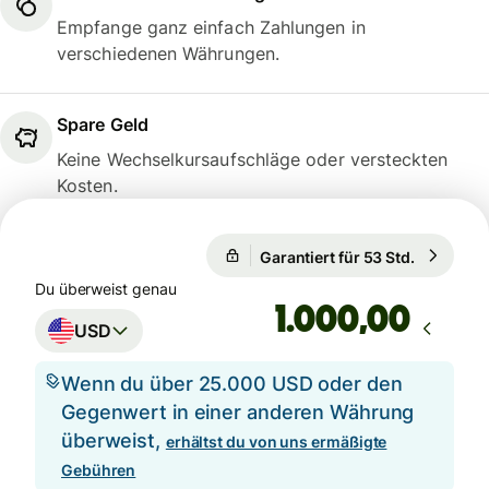
Empfange ganz einfach Zahlungen in
verschiedenen Währungen.
Spare Geld
Keine Wechselkursaufschläge oder versteckten
Kosten.
Garantiert für 53 Std.
1 USD = 0
Garantiert für 53 Std.
Du überweist genau
,00
USD
Wenn du über 25.000 USD oder den
Gegenwert in einer anderen Währung
überweist,
erhältst du von uns ermäßigte
Gebühren