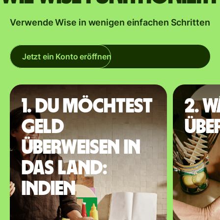
Verwende Wise in wenigen einfachen Schritten
Jetzt ein Konto eröffnen
1. Du möchtest
2. 
Geld
übe
überweisen in
das Land:
Indien