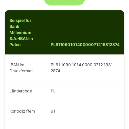
Beispiel für
Bank
Millennium
S.A.-IBAN in
Polen
PL61109010140000071219812874
IBAN im
PL61 1090 1014 0000 0712 1981
Druckformat
2874
Ländercode
PL
Kontrollziffern
61