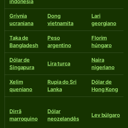
moedas
indonésia
diferentes.
Grívnia
Dong
Lari
ucraniana
vietnamita
georgiano
Taka de
Peso
Florim
Bangladesh
argentino
húngaro
Dólar de
Naira
Lira turca
Singapura
nigeriano
Xelim
Rupia do Sri
Dólar de
queniano
Lanka
Hong Kong
Dirrã
Dólar
Lev búlgaro
marroquino
neozelandês