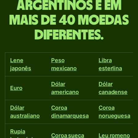
argentinos e em
dinheiro
mais de 40 moedas
em
diferentes.
pesos
argentinos
Lene
Peso
Libra
e
japonês
mexicano
esterlina
em
Dólar
Dólar
Euro
americano
canadense
mais
de
Dólar
Coroa
Coroa
australiano
dinamarquesa
norueguesa
40
Rupia
Coroa sueca
Leu romeno