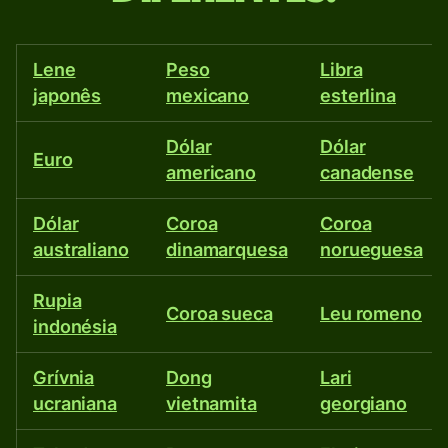
argentinos
Lene
Peso
Libra
e
japonês
mexicano
esterlina
em
Dólar
Dólar
Euro
americano
canadense
mais
de
Dólar
Coroa
Coroa
australiano
dinamarquesa
norueguesa
40
Rupia
Coroa sueca
Leu romeno
moedas
indonésia
diferentes.
Grívnia
Dong
Lari
ucraniana
vietnamita
georgiano