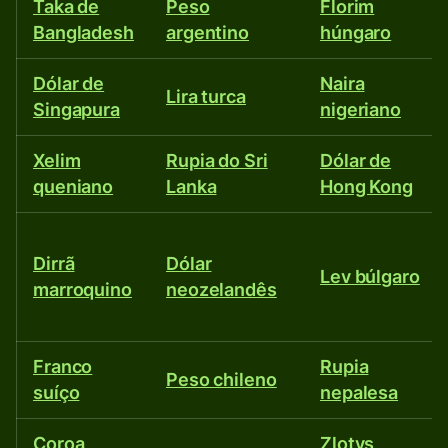
Taka de
Peso
Florim
Bangladesh
argentino
húngaro
Dólar de
Naira
Lira turca
Singapura
nigeriano
Xelim
Rupia do Sri
Dólar de
queniano
Lanka
Hong Kong
Dirrã
Dólar
Lev búlgaro
marroquino
neozelandês
Franco
Rupia
Peso chileno
suíço
nepalesa
Coroa
Zlotys