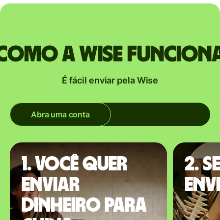
Como a Wise funcion
É fácil enviar pela Wise
Abra uma conta
1. Você quer
2. S
enviar
env
dinheiro para