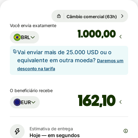
Câmbio comercial (63h)
1 EUR = 5
Câmbio comercial (63h)
Você envia exatamente
,00
BRL
Vai enviar mais de 25.000 USD ou o
equivalente em outra moeda?
Daremos um
desconto na tarifa
O beneficiário recebe
EUR
Estimativa de entrega
Hoje — em segundos