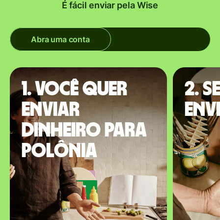
É fácil enviar pela Wise
Abra uma conta
1. Você quer
2. S
enviar
envi
dinheiro para
Polônia