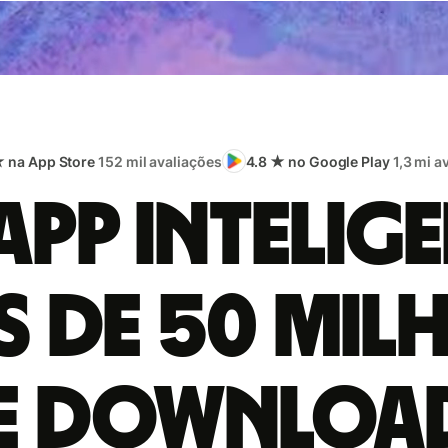
★ na App Store
152 mil avaliações
4.8 ★ no Google Play
1,3 mi a
app intelige
s de 50 mil
e downloa