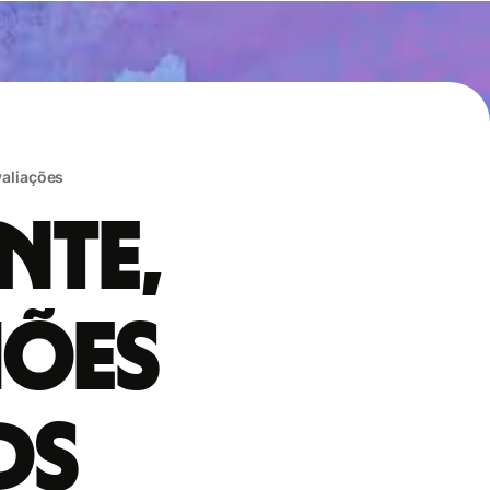
valiações
nte,
hões
ds