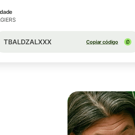
idade
LGIERS
TBALDZALXXX
Copiar código