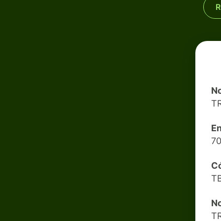
R
No
T
En
70
Có
T
N
T