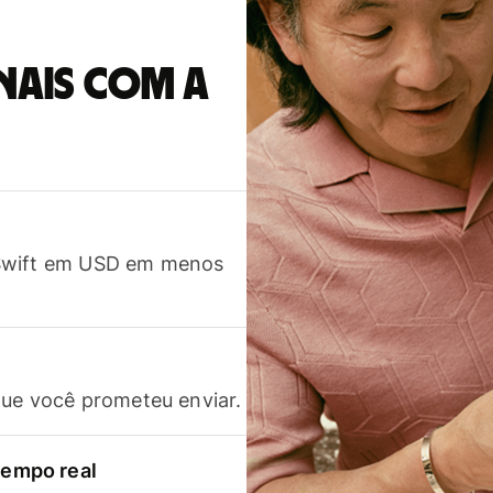
nais com a
 Swift em USD em menos
que você prometeu enviar.
empo real