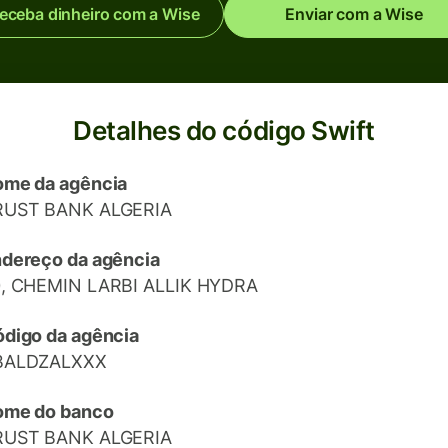
eceba dinheiro com a Wise
Enviar com a Wise
Detalhes do código Swift
me da agência
RUST BANK ALGERIA
dereço da agência
, CHEMIN LARBI ALLIK HYDRA
digo da agência
BALDZALXXX
ome do banco
RUST BANK ALGERIA