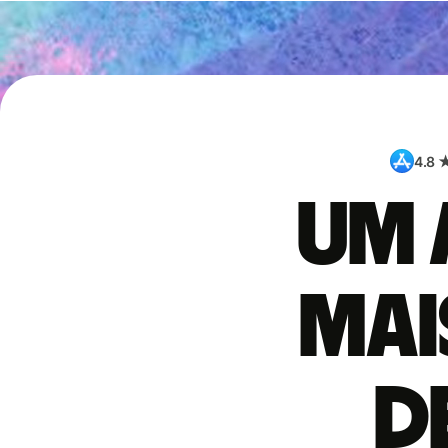
4.8 
Um 
mai
d