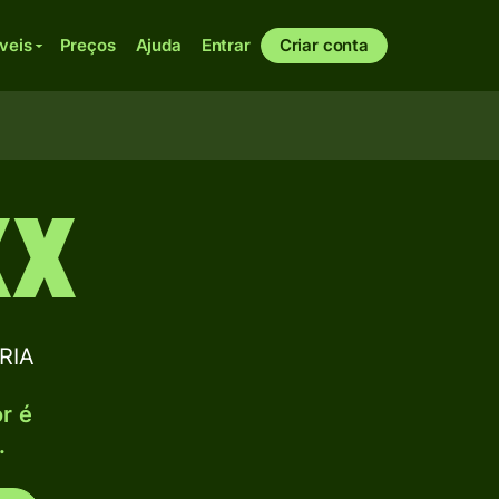
veis
Preços
Ajuda
Entrar
Criar conta
XX
RIA
or é
.