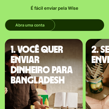
É fácil enviar pela Wise
Abra uma conta
1. Você quer
2. S
enviar
env
dinheiro para
Bangladesh