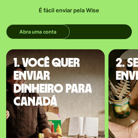
É fácil enviar pela Wise
Abra uma conta
1. Você quer
2. S
enviar
env
dinheiro para
Canadá