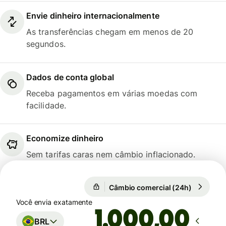
Envie dinheiro internacionalmente
As transferências chegam em menos de 20
segundos.
Dados de conta global
Receba pagamentos em várias moedas com
facilidade.
Economize dinheiro
Sem tarifas caras nem câmbio inflacionado.
Câmbio comercial (24h)
1 USD = 5
Câmbio comercial (24h)
Você envia exatamente
,00
BRL