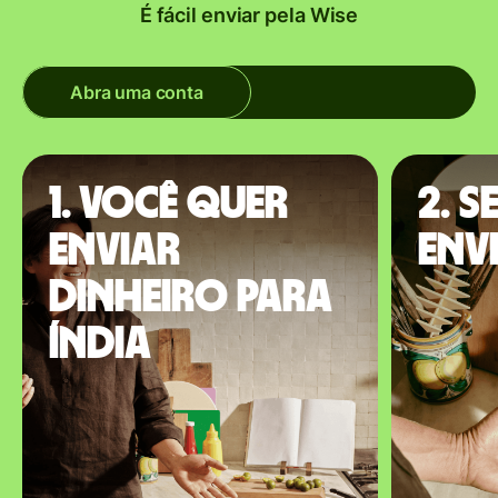
É fácil enviar pela Wise
Abra uma conta
1. Você quer
2. S
enviar
envi
dinheiro para
Índia