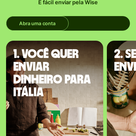
É fácil enviar pela Wise
Abra uma conta
1. Você quer
2. S
enviar
envi
dinheiro para
Itália