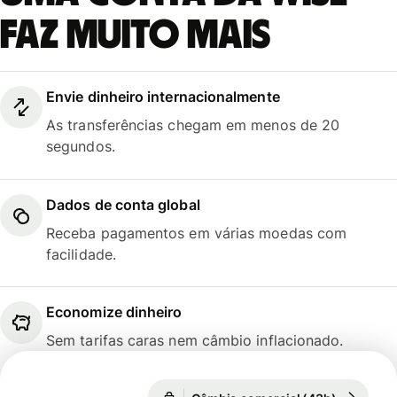
faz muito mais
Envie dinheiro internacionalmente
As transferências chegam em menos de 20
segundos.
Dados de conta global
Receba pagamentos em várias moedas com
facilidade.
Economize dinheiro
Sem tarifas caras nem câmbio inflacionado.
1 EUR = 5,8737 BRL
Câmbio comercial (43h)
1 EUR = 5