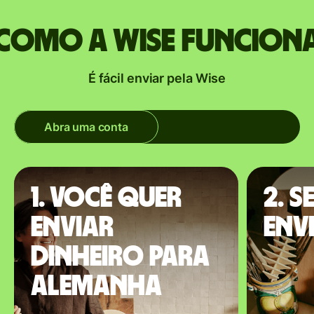
Como a Wise funcion
É fácil enviar pela Wise
Abra uma conta
1. Você quer
2. S
enviar
envi
dinheiro para
Alemanha