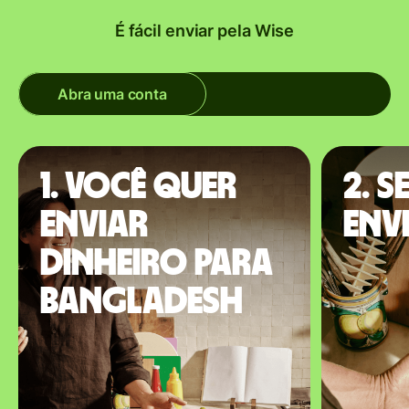
É fácil enviar pela Wise
Abra uma conta
1. Você quer
2. S
enviar
env
dinheiro para
Bangladesh