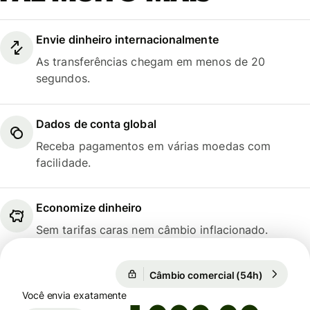
Envie dinheiro internacionalmente
As transferências chegam em menos de 20
segundos.
Dados de conta global
Receba pagamentos em várias moedas com
facilidade.
Economize dinheiro
Sem tarifas caras nem câmbio inflacionado.
1 EUR = 5,8737 BRL
Câmbio comercial (54h)
1 EUR = 5
Câmbio comercial (54h)
Você envia exatamente