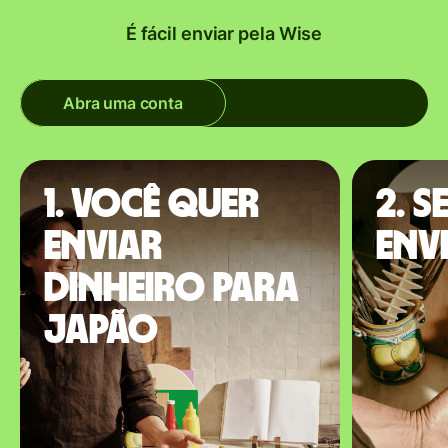
É fácil enviar pela Wise
Abra uma conta
1. Você quer
2. S
enviar
env
dinheiro para
Japão