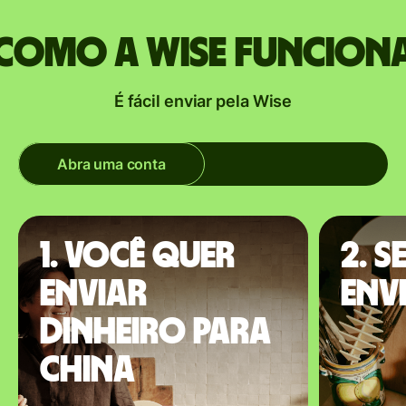
Como a Wise funcion
É fácil enviar pela Wise
Abra uma conta
1. Você quer
2. S
enviar
env
dinheiro para
China