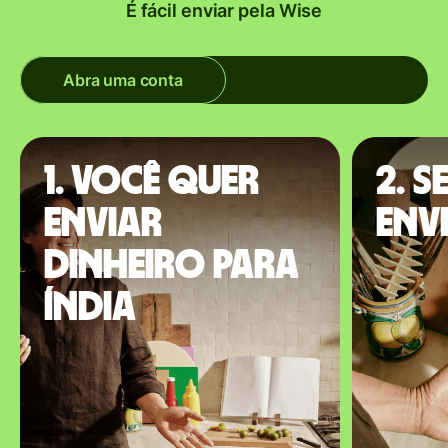
É fácil enviar pela Wise
Abra uma conta
1. Você quer
2. S
enviar
envi
dinheiro para
Índia