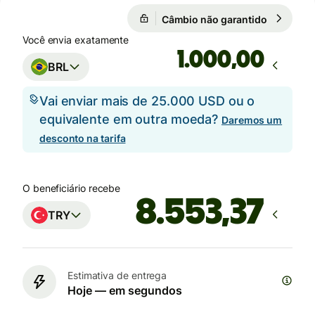
Câmbio não garantido
1 TRY = 0
Câmbio não garantido
Você envia exatamente
,00
BRL
Vai enviar mais de 25.000 USD ou o
equivalente em outra moeda?
Daremos um
desconto na tarifa
O beneficiário recebe
TRY
Estimativa de entrega
Hoje — em segundos