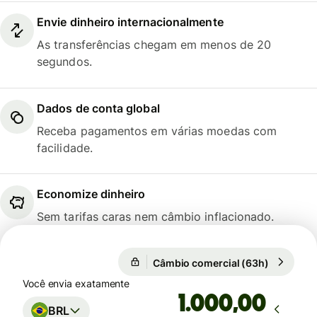
Envie dinheiro internacionalmente
As transferências chegam em menos de 20
segundos.
Dados de conta global
Receba pagamentos em várias moedas com
facilidade.
Economize dinheiro
Sem tarifas caras nem câmbio inflacionado.
Câmbio comercial (63h)
1 EUR = 5
Câmbio comercial (63h)
Você envia exatamente
,00
BRL