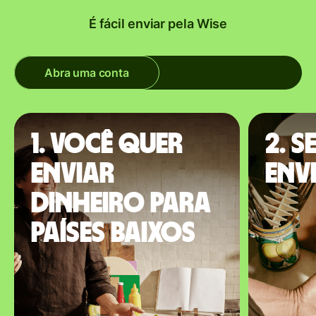
É fácil enviar pela Wise
Abra uma conta
1. Você quer
2. S
enviar
envi
dinheiro para
Países Baixos