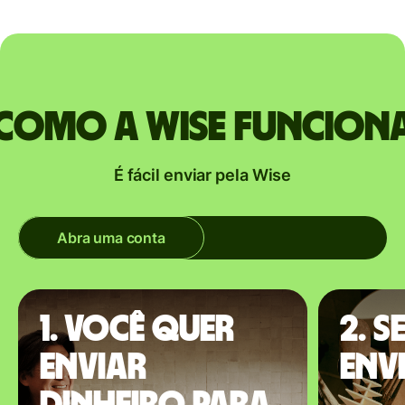
Como a Wise funcion
É fácil enviar pela Wise
Abra uma conta
1. Você quer
2. S
enviar
envi