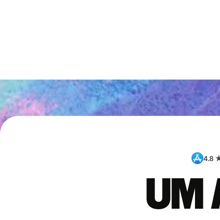
4.8 
Um 