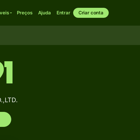
veis
Preços
Ajuda
Entrar
Criar conta
1
.,LTD.