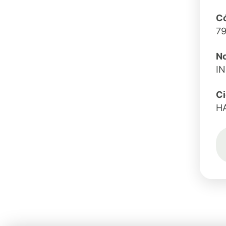
Có
79
N
IN
C
H