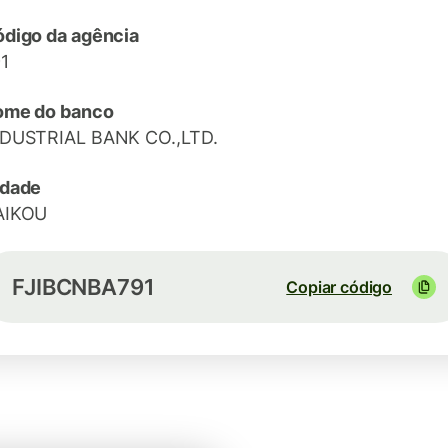
digo da agência
1
ome do banco
DUSTRIAL BANK CO.,LTD.
idade
AIKOU
FJIBCNBA791
Copiar código