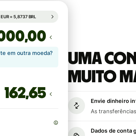
âmbio comercial (56h)
1 EUR = 5,8737 BRL
âmbio comercial (56h)
,00
ente em outra moeda?
Uma cont
muito m
Envie dinheiro i
As transferênci
Dados de conta g