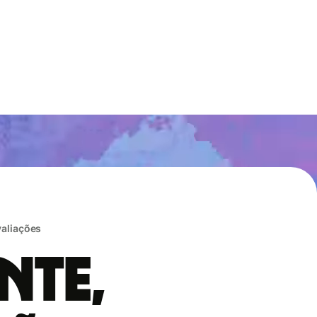
valiações
nte,