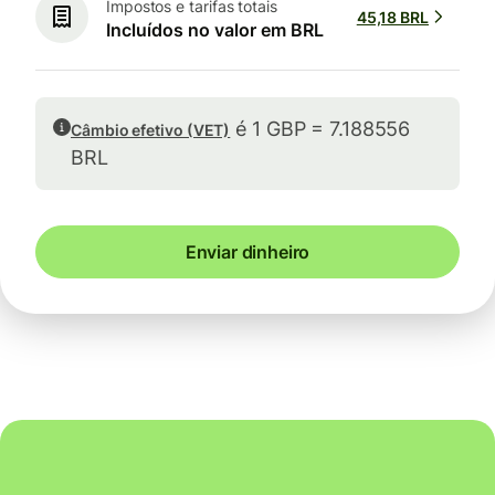
Impostos e tarifas totais
45,18 BRL
Incluídos no valor em BRL
é 1 GBP = 7.188556
Câmbio efetivo (VET)
BRL
Enviar dinheiro