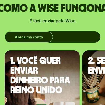
Como a Wise funcion
É fácil enviar pela Wise
Abra uma conta
1. Você quer
2. S
enviar
env
dinheiro para
Reino Unido