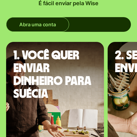
É fácil enviar pela Wise
Abra uma conta
1. Você quer
2. S
enviar
envi
dinheiro para
Suécia