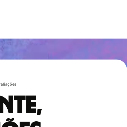
valiações
nte,