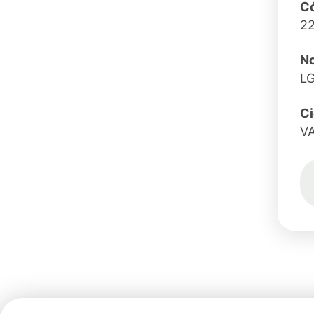
Có
2
N
L
C
V