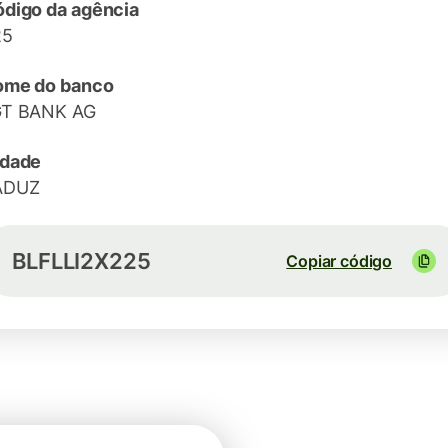
digo da agência
25
ome do banco
GT BANK AG
idade
ADUZ
BLFLLI2X225
Copiar código