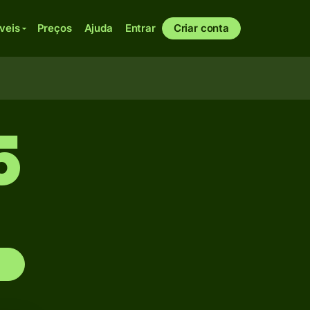
veis
Preços
Ajuda
Entrar
Criar conta
5