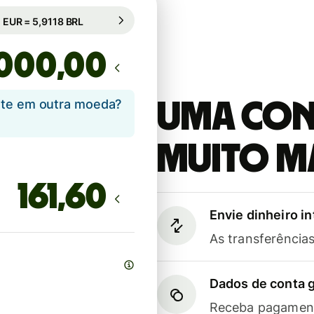
Câmbio comercial (16h)
1 EUR = 5,9118 BRL
Câmbio comercial (16h)
,00
ente em outra moeda?
Uma cont
muito m
Envie dinheiro i
As transferênci
Dados de conta g
Receba pagament