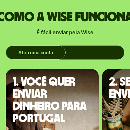
Como a Wise funcion
É fácil enviar pela Wise
Abra uma conta
1. Você quer
2. S
enviar
envi
dinheiro para
Portugal