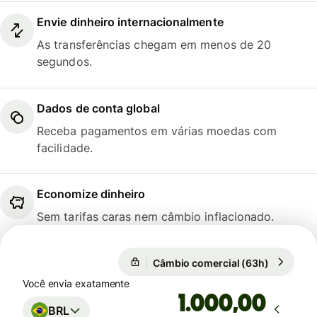
Envie dinheiro internacionalmente
As transferências chegam em menos de 20
segundos.
Dados de conta global
Receba pagamentos em várias moedas com
facilidade.
Economize dinheiro
Sem tarifas caras nem câmbio inflacionado.
Câmbio comercial (63h)
1 EUR = 5
Câmbio comercial (63h)
Você envia exatamente
,00
BRL