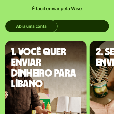
É fácil enviar pela Wise
Abra uma conta
1. Você quer
2. S
enviar
envi
dinheiro para
Líbano