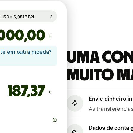
âmbio comercial (26h)
1 USD = 5,0817 BRL
âmbio comercial (26h)
,00
ente em outra moeda?
Uma cont
muito m
Envie dinheiro i
As transferênci
Dados de conta g