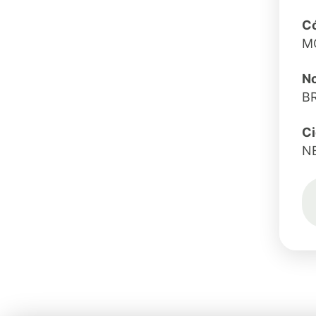
Có
M
N
B
C
N