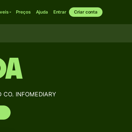
veis
Preços
Ajuda
Entrar
Criar conta
OA
D CO. INFOMEDIARY