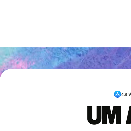
4.8 
Um 