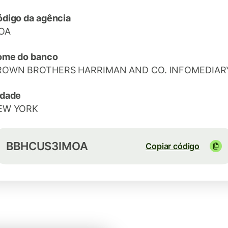
digo da agência
OA
ome do banco
ROWN BROTHERS HARRIMAN AND CO. INFOMEDIAR
idade
EW YORK
BBHCUS3IMOA
Copiar código