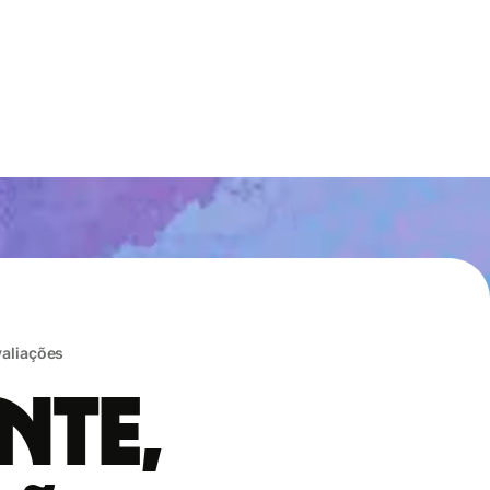
valiações
nte,