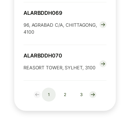
ALARBDDH069
96, AGRABAD C/A, CHITTAGONG,
4100
ALARBDDH070
REASORT TOWER, SYLHET, 3100
1
2
3