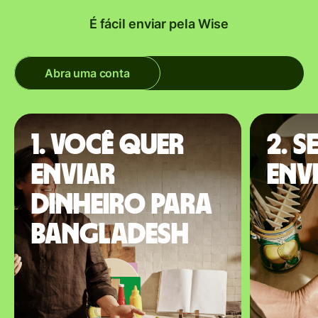
É fácil enviar pela Wise
Abra uma conta
1. Você quer
2. S
enviar
env
dinheiro para
Bangladesh