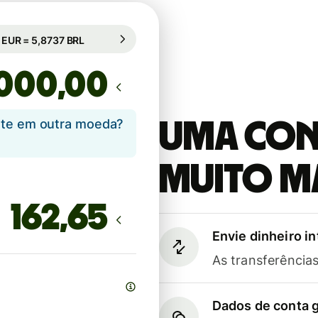
âmbio comercial (63h)
1 EUR = 5,8737 BRL
âmbio comercial (63h)
,00
ente em outra moeda?
Uma cont
muito m
Envie dinheiro i
As transferênci
Dados de conta g