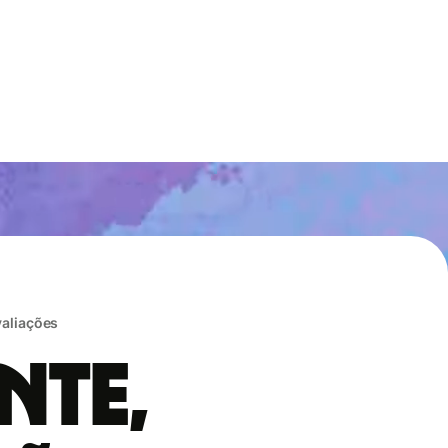
valiações
nte,