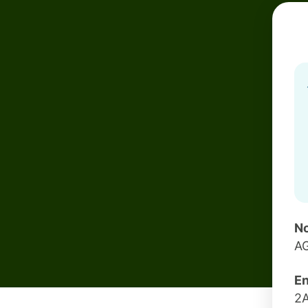
No
A
En
2A