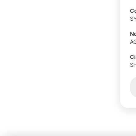
Có
S
N
A
C
S