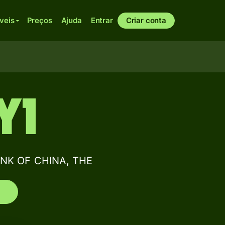
veis
Preços
Ajuda
Entrar
Criar conta
Y1
ANK OF CHINA, THE