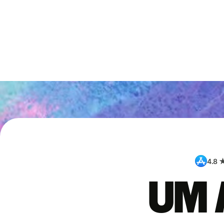
4.8 
Um 