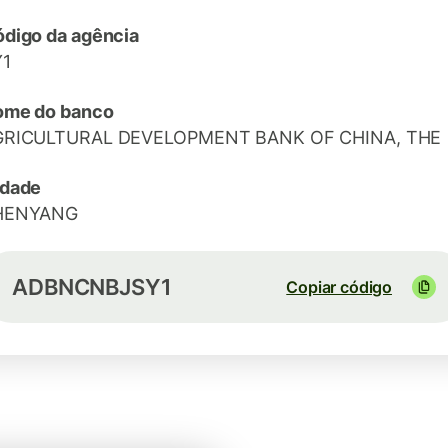
digo da agência
Y1
ome do banco
GRICULTURAL DEVELOPMENT BANK OF CHINA, THE
idade
HENYANG
ADBNCNBJSY1
Copiar código