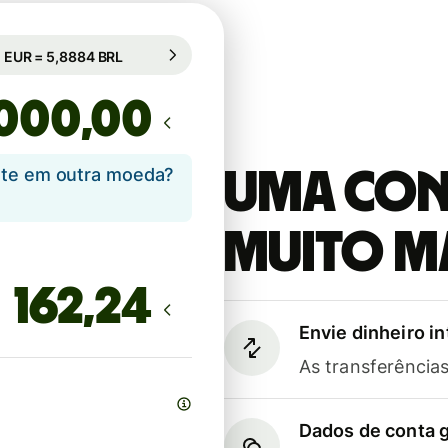
Câmbio comercial (16h)
1 EUR = 5,8884 BRL
Câmbio comercial (16h)
,00
ente em outra moeda?
Uma cont
muito m
Envie dinheiro i
As transferênci
Dados de conta g