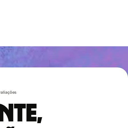
valiações
nte,