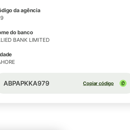
digo da agência
79
ome do banco
LLIED BANK LIMITED
idade
AHORE
ABPAPKKA979
Copiar código