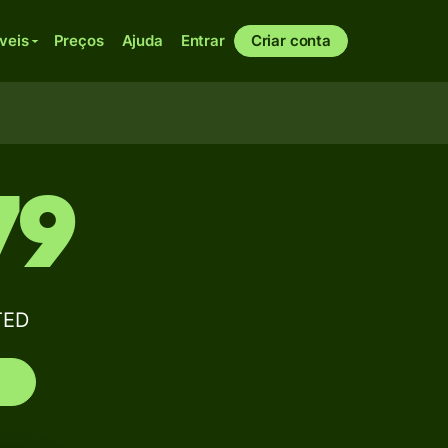
veis
Preços
Ajuda
Entrar
Criar conta
79
TED