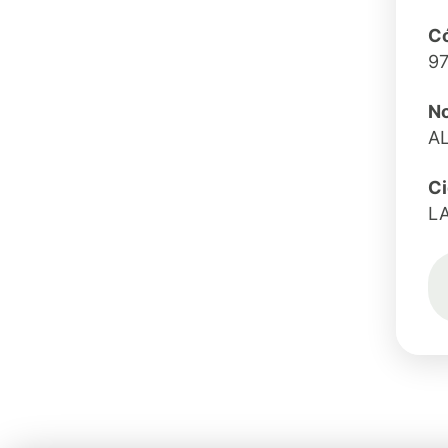
Có
9
N
A
C
L