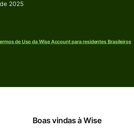
.
o de 2025
Termos de Uso da Wise Account para residentes Brasileiros
Boas vindas à Wise